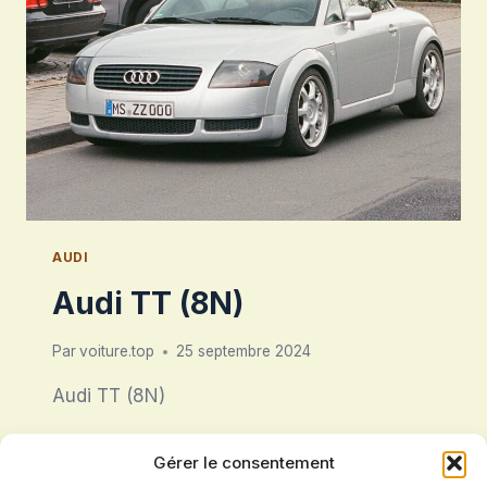
AUDI
Audi TT (8N)
Par
voiture.top
25 septembre 2024
Audi TT (8N)
AUDI
LIRE LA SUITE
Gérer le consentement
TT
(8N)