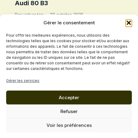
Audi 80 B3
Par
voiture.top
29 octobre 2025
Gérer le consentement
Pour offrir les meilleures expériences, nous utilisons des
technologies telles que les cookies pour stocker et/ou accéder aux
informations des appareils. Le fait de consentir à ces technologies
nous permettra de traiter des données telles que le comportement
de navigation ou les ID uniques sur ce site. Le fait de ne pas
consentir ou de retirer son consentement peut avoir un effet négatif
sur certaines caractéristiques et fonctions.
Politique de confidentialité
Gérer les services
Conditions Générales de Vente
Accepter
Mentions légales
Cookies
Contact
Refuser
© 2026 VOITURE.top - Thème WordPress par
Voir les préférences
Kadence WP