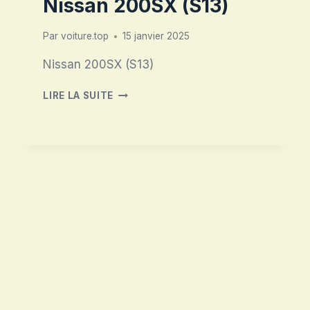
Nissan 200SX (S13)
Par
voiture.top
15 janvier 2025
Nissan 200SX (S13)
NISSAN
LIRE LA SUITE
200SX
(S13)