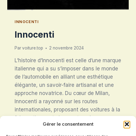
INNOCENTI
Innocenti
Par
voiture.top
2 novembre 2024
L’histoire d’Innocenti est celle d’une marque
italienne qui a su s’imposer dans le monde
de l’automobile en alliant une esthétique
élégante, un savoir-faire artisanal et une
approche novatrice. Du cœur de Milan,
Innocenti a rayonné sur les routes
internationales, proposant des voitures à la
fois pratiques et charmantes, des
Gérer le consentement
automobiles qui incarnent l’esprit italien.
L’héritage…