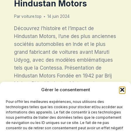
Hindustan Motors
Par
voiture.top
14 juin 2024
Découvrez l’histoire et l’impact de
Hindustan Motors, l’une des plus anciennes
sociétés automobiles en Inde et le plus
grand fabricant de voitures avant Maruti
Udyog, avec des modèles emblématiques
tels que la Contessa. Présentation de
Hindustan Motors Fondée en 1942 par Brij
Mohan Birla, Hindustan Motors est une
Gérer le consentement
figure emblématique de l’industrie
automobile indienne. Cette…
Pour offrir les meilleures expériences, nous utilisons des
technologies telles que les cookies pour stocker et/ou accéder aux
HINDUSTAN
informations des appareils. Le fait de consentir à ces technologies
LIRE LA SUITE
MOTORS
nous permettra de traiter des données telles que le comportement
de navigation ou les ID uniques sur ce site. Le fait de ne pas
consentir ou de retirer son consentement peut avoir un effet négatif