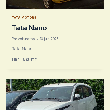
TATA MOTORS
Tata Nano
Par
voiture.top
10 juin 2025
Tata Nano
TATA
LIRE LA SUITE
NANO