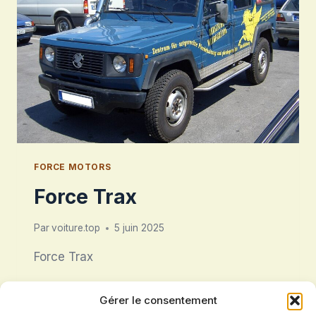
FORCE MOTORS
Force Trax
Par
voiture.top
5 juin 2025
Force Trax
FORCE
LIRE LA SUITE
Gérer le consentement
TRAX