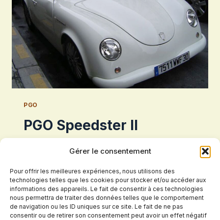
PGO
PGO Speedster II
Par
voiture.top
4 février 2025
Gérer le consentement
PGO Speedster II
Pour offrir les meilleures expériences, nous utilisons des
technologies telles que les cookies pour stocker et/ou accéder aux
PGO
informations des appareils. Le fait de consentir à ces technologies
LIRE LA SUITE
SPEEDSTER
nous permettra de traiter des données telles que le comportement
de navigation ou les ID uniques sur ce site. Le fait de ne pas
II
consentir ou de retirer son consentement peut avoir un effet négatif