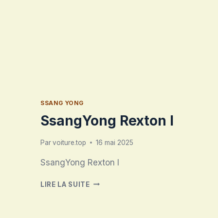
SSANG YONG
SsangYong Rexton I
Par
voiture.top
16 mai 2025
SsangYong Rexton I
SSANGYONG
LIRE LA SUITE
REXTON
I