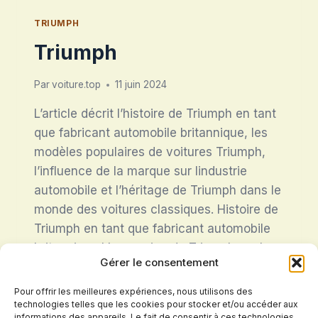
TRIUMPH
Triumph
Par
voiture.top
11 juin 2024
L’article décrit l’histoire de Triumph en tant
que fabricant automobile britannique, les
modèles populaires de voitures Triumph,
l’influence de la marque sur lindustrie
automobile et l’héritage de Triumph dans le
monde des voitures classiques. Histoire de
Triumph en tant que fabricant automobile
britannique L’expansion de Triumph sur le
Gérer le consentement
marché américain dans les années 1950
a…
Pour offrir les meilleures expériences, nous utilisons des
technologies telles que les cookies pour stocker et/ou accéder aux
TRIUMPH
informations des appareils. Le fait de consentir à ces technologies