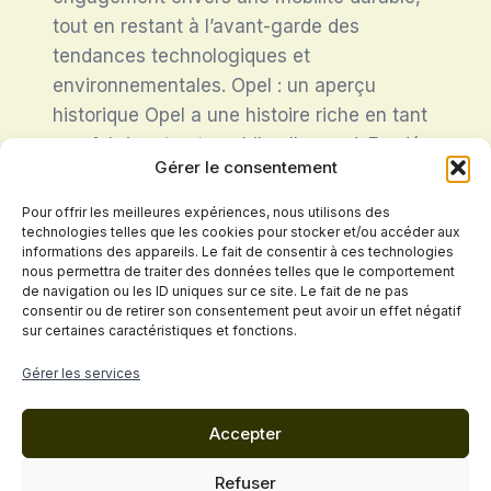
tout en restant à l’avant-garde des
tendances technologiques et
environnementales. Opel : un aperçu
historique Opel a une histoire riche en tant
que fabricant automobile allemand. Fondée
Gérer le consentement
en 1862 par Adam Opel à Rüsselsheim, la
marque a débuté en tant…
Pour offrir les meilleures expériences, nous utilisons des
technologies telles que les cookies pour stocker et/ou accéder aux
OPEL
informations des appareils. Le fait de consentir à ces technologies
LIRE LA SUITE
nous permettra de traiter des données telles que le comportement
de navigation ou les ID uniques sur ce site. Le fait de ne pas
consentir ou de retirer son consentement peut avoir un effet négatif
sur certaines caractéristiques et fonctions.
Politique de confidentialité
Gérer les services
Conditions Générales de Vente
Accepter
Mentions légales
Cookies
Contact
Refuser