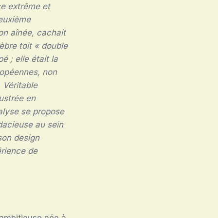
ce extrême et
deuxième
on aînée, cachait
èbre toit « double
 ; elle était la
uropéennes, non
 Véritable
ustrée en
nalyse se propose
dacieuse au sein
 son design
érience de
 ambitieuse née à