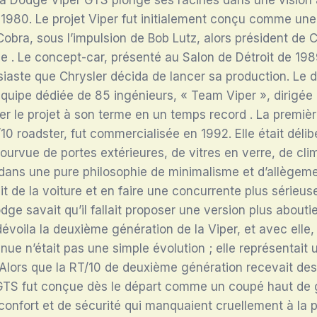
 1980. Le projet Viper fut initialement conçu comme une 
obra, sous l’impulsion de Bob Lutz, alors président de C
le
. Le concept-car, présenté au Salon de Détroit de 198
siaste que Chrysler décida de lancer sa production. Le
équipe dédiée de 85 ingénieurs, « Team Viper », dirigée
er le projet à son terme en un temps record
. La premiè
/10 roadster, fut commercialisée en 1992. Elle était déli
ourvue de portes extérieures, de vitres en verre, de clim
dans une pure philosophie de minimalisme et d’allègem
rait de la voiture et en faire une concurrente plus sérieus
dge savait qu’il fallait proposer une version plus aboutie
évoila la deuxième génération de la Viper, et avec elle
nue n’était pas une simple évolution ; elle représentait
 Alors que la RT/10 de deuxième génération recevait des
 GTS fut conçue dès le départ comme un coupé haut de
onfort et de sécurité qui manquaient cruellement à la 