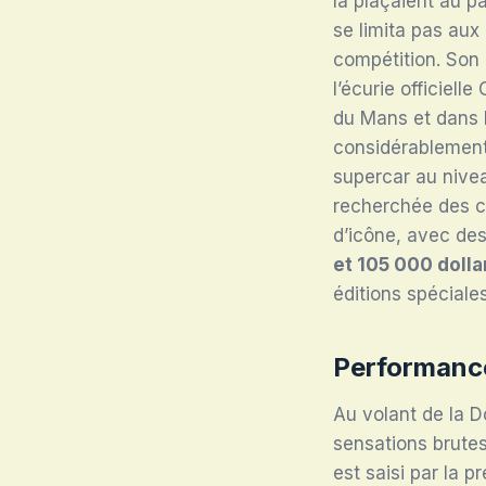
la plaçaient au p
se limita pas au
compétition. Son 
l’écurie officie
du Mans et dans 
considérablement l
supercar au nivea
recherchée des co
d’icône, avec de
et 105 000 dolla
éditions spéciale
Performance
Au volant de la 
sensations brute
est saisi par la 