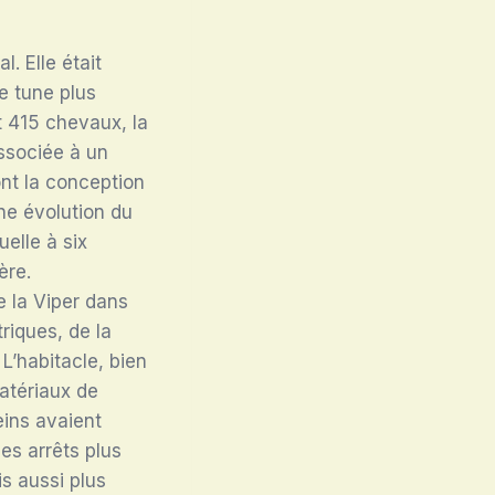
. Elle était
e tune plus
t 415 chevaux, la
ssociée à un
ont la conception
une évolution du
elle à six
ère.
e la Viper dans
triques, de la
. L’habitacle, bien
atériaux de
eins avaient
des arrêts plus
s aussi plus