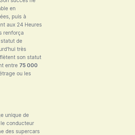
 Son succès ne
able en
ées, puis à
ent aux 24 Heures
ts renforça
 statut de
rd’hui très
lètent son statut
nt entre
75 000
étrage ou les
ge unique de
 le conducteur
me des supercars