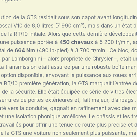
ution de la GTS résidait sous son capot avant longitudinal
ossal V10 de 8,0 litres (7 990 cm³), mais dans un état d
de la RT/10 initiale. Alors que cette dernière développai
d’une puissance portée à
450 chevaux
à 5 200 tr/min, a
tal de
664 Nm
(490 lb-pied) à 3 700 tr/min
. Ce bloc, d
e par Lamborghini – alors propriété de Chrysler –, était 
 La transmission était assurée par une robuste boîte manu
e option disponible, envoyant la puissance aux roues arri
a RT/10 première génération, la GTS marquait l’entrée d
t de la sécurité. Elle était équipée de série de vitres élec
serrures de portes extérieures et, fait majeur, d’airbags
nté vers la conduite, gagnait en raffinement avec des m
et une isolation phonique améliorée. Le châssis et les fr
ravaillés pour offrir une tenue de route plus précise et 
de la GTS une voiture non seulement plus puissante, mai