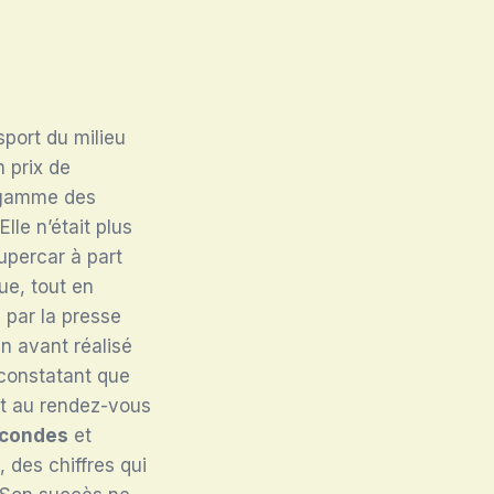
port du milieu
 prix de
e gamme des
 Elle n’était plus
upercar à part
ue, tout en
 par la presse
en avant réalisé
 constatant que
nt au rendez-vous
econdes
et
 des chiffres qui