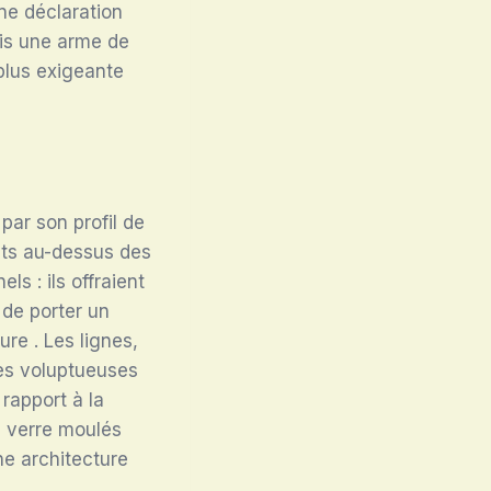
ne déclaration
fois une arme de
 plus exigeante
par son profil de
ents au-dessus des
ls : ils offraient
de porter un
iture
. Les lignes,
bes voluptueuses
rapport à la
e verre moulés
ne architecture