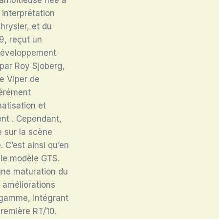
interprétation
hrysler, et du
9, reçut un
 développement
 par Roy Sjoberg,
re Viper de
bérément
atisation et
ent
. Cependant,
e sur la scène
. C’est ainsi qu’en
, le modèle GTS.
 une maturation du
 améliorations
 gamme, intégrant
première RT/10.