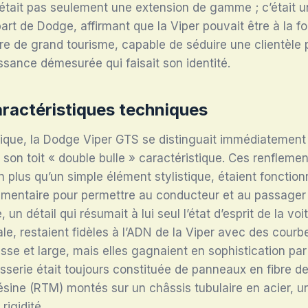
était pas seulement une extension de gamme ; c’était u
 part de Dodge, affirmant que la Viper pouvait être à la 
ure de grand tourisme, capable de séduire une clientèle
issance démesurée qui faisait son identité.
aractéristiques techniques
tique, la Dodge Viper GTS se distinguait immédiatement 
 son toit « double bulle » caractéristique. Ces renflem
 plus qu’un simple élément stylistique, étaient fonctionne
mentaire pour permettre au conducteur et au passager 
un détail qui résumait à lui seul l’état d’esprit de la vo
e, restaient fidèles à l’ADN de la Viper avec des cour
sse et large, mais elles gagnaient en sophistication par 
osserie était toujours constituée de panneaux en fibre d
résine (RTM) montés sur un châssis tubulaire en acier, u
 rigidité
.