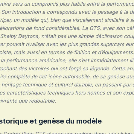
cative vers un compromis plus habile entre la performan
. Son introduction a correspondu avec le passage à la 
Viper, un modèle qui, bien que visuellement similaire à s
éliorations de fond considérables. La GTS, avec son cél
 Shelby Daytona, n’était pas une simple déclinaison coupé
er pouvait rivaliser avec les plus grandes supercars e
piste, mais aussi en termes de finition et d’équipements.
a performance américaine, elle s’est immédiatement ill
ochant des victoires qui ont forgé sa légende. Cette a
toire complète de cet icône automobile, de sa genèse au
 héritage technique et culturel durable, en passant par
ses caractéristiques techniques hors normes et son exp
ivrante que redoutable.
storique et genèse du modèle
la Dodge Viper GTS plonge ses racines dans une vision