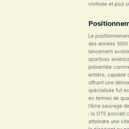
civilisée et plus s
Positionnem
Le positionnement
des années 1990 é
lancement avoisi
sportives améric
présentée comme 
entière, capable 
offrant une démon
spécialisée fut e
en termes de qual
l’âme sauvage de 
: la GTS pouvait 
atteindre une vit