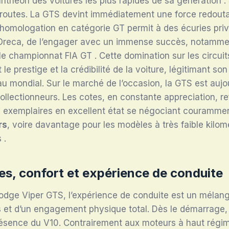
anthéon des voitures les plus rapides de sa génération
.
x routes. La GTS devint immédiatement une force redout
homologation en catégorie GT permit à des écuries priv
lle Oreca, de l’engager avec un immense succès, notamm
le championnat FIA GT
. Cette domination sur les circui
e prestige et la crédibilité de la voiture, légitimant son
u mondial. Sur le marché de l’occasion, la GTS est aujou
llectionneurs. Les cotes, en constante appreciation, ref
s exemplaires en excellent état se négociant couramme
rs
, voire davantage pour les modèles à très faible kilom
s
.
s, confort et expérience de conduite
Dodge Viper GTS, l’expérience de conduite est un mélan
s et d’un engagement physique total. Dès le démarrage,
présence du V10. Contrairement aux moteurs à haut régi