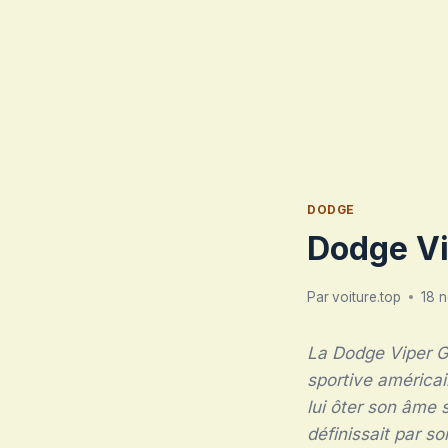
DODGE
Dodge V
Par
voiture.top
18 
La Dodge Viper GT
sportive américai
lui ôter son âme 
définissait par s