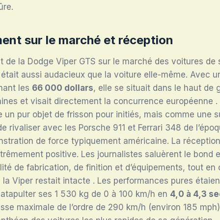
ûre.
ent sur le marché et réception
 de la Dodge Viper GTS sur le marché des voitures de s
tait aussi audacieux que la voiture elle-même. Avec un
nant les
66 000 dollars
, elle se situait dans le haut d
aines et visait directement la concurrence européenne
.
un pur objet de frisson pour initiés, mais comme une s
de rivaliser avec les Porsche 911 et Ferrari 348 de l’époq
stration de force typiquement américaine. La réception
xtrêmement positive. Les journalistes saluèrent le bond 
ité de fabrication, de finition et d’équipements, tout en
la Viper restait intacte
. Les performances pures étaie
catapulter ses 1 530 kg de 0 à 100 km/h en
4,0 à 4,3 s
esse maximale de l’ordre de 290 km/h (environ 185 mph),