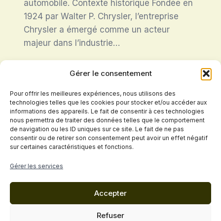
automobile. Contexte historique Fondée en
1924 par Walter P. Chrysler, l’entreprise
Chrysler a émergé comme un acteur
majeur dans l’industrie…
CHRYSLER
LIRE LA SUITE
Gérer le consentement
Pour offrir les meilleures expériences, nous utilisons des
technologies telles que les cookies pour stocker et/ou accéder aux
Navigation
informations des appareils. Le fait de consentir à ces technologies
Page
1
2
nous permettra de traiter des données telles que le comportement
de navigation ou les ID uniques sur ce site. Le fait de ne pas
de
précédente
consentir ou de retirer son consentement peut avoir un effet négatif
sur certaines caractéristiques et fonctions.
page
Politique de confidentialité
Gérer les services
Conditions Générales de Vente
Accepter
Mentions légales
Cookies
Contact
Refuser