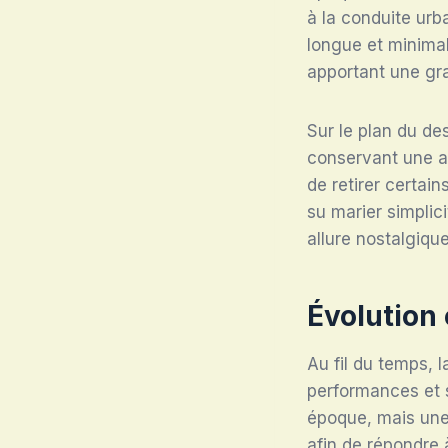
à la conduite urb
longue et minimali
apportant une gran
Sur le plan du de
conservant une al
de retirer certain
su marier simplici
allure nostalgiqu
Évolution
Au fil du temps, 
performances et s
époque, mais une 
afin de répondre 