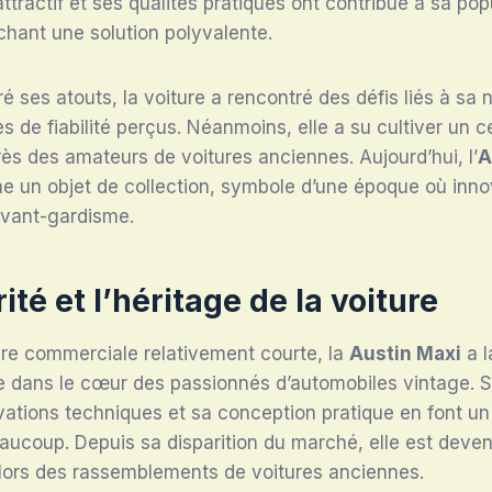
ttractif et ses qualités pratiques ont contribué à sa pop
chant une solution polyvalente.
 ses atouts, la voiture a rencontré des défis liés à sa n
s de fiabilité perçus. Néanmoins, elle a su cultiver un c
rès des amateurs de voitures anciennes. Aujourd’hui, l’
A
 un objet de collection, symbole d’une époque où innov
vant-gardisme.
ité et l’héritage de la voiture
ère commerciale relativement courte, la
Austin Maxi
a l
e dans le cœur des passionnés d’automobiles vintage. 
ovations techniques et sa conception pratique en font un
aucoup. Depuis sa disparition du marché, elle est deve
 lors des rassemblements de voitures anciennes.