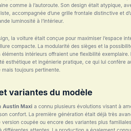
aine comme à l’autoroute. Son design était atypique, av
ste, accompagnée d’une grille frontale distinctive et d’u
de luminosité à l’intérieur.
sign, la voiture était conçue pour maximiser l’espace int
lure compacte. La modularité des sièges et la possibilit
s éléments intérieurs offraient une flexibilité exemplaire.
té esthétique et ingénierie pratique, ce qui lui confère 
e mais toujours pertinente.
 et variantes du modèle
la
Austin Maxi
a connu plusieurs évolutions visant à amé
on confort. La première génération était déjà très ava
version coupée ou encore des variantes plus familiales 
à différentes attentes. La production a également conn