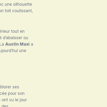
ec une silhouette
n toit coulissant,
érieur tout en
é d’abaisser ou
 La
Austin Maxi
a
aujourd’hui une
liorer ses
ncée pour son
ont vu le jour
u des