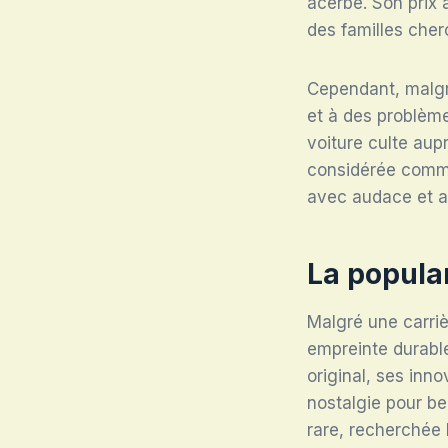
acerbe. Son prix a
des familles cher
Cependant, malgré
et à des problème
voiture culte aup
considérée comme
avec audace et a
La popular
Malgré une carri
empreinte durabl
original, ses inn
nostalgie pour be
rare, recherchée