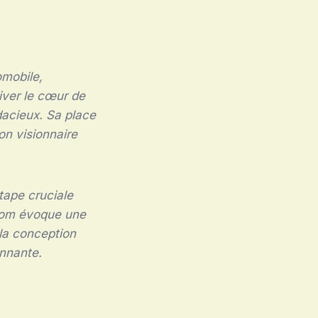
mobile,
iver le cœur de
dacieux. Sa place
on visionnaire
ape cruciale
 nom évoque une
 la conception
onnante.