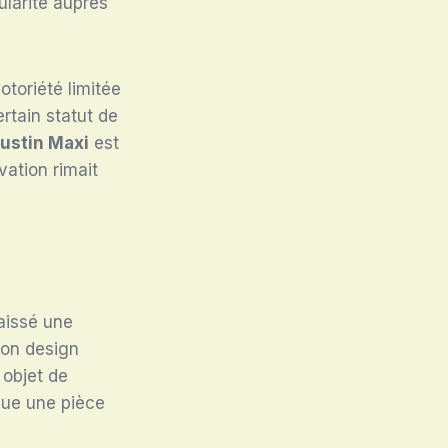
ularité auprès
otoriété limitée
ertain statut de
ustin Maxi
est
ation rimait
aissé une
Son design
 objet de
nue une pièce