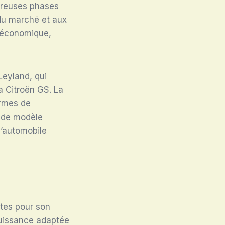
breuses phases
 du marché et aux
s économique,
Leyland, qui
a Citroën GS. La
ermes de
t de modèle
l’automobile
ntes pour son
puissance adaptée