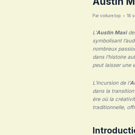
Austin M
Par
voiture.top
18 
L’
Austin Maxi
dem
symbolisant l’aud
nombreux passion
dans l’histoire a
peut laisser une 
L’incursion de l’
A
dans la transitio
ère où la créativ
traditionnelle, o
Introducti