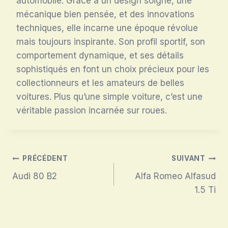
automobile. Grâce à un design soigné, une
mécanique bien pensée, et des innovations
techniques, elle incarne une époque révolue
mais toujours inspirante. Son profil sportif, son
comportement dynamique, et ses détails
sophistiqués en font un choix précieux pour les
collectionneurs et les amateurs de belles
voitures. Plus qu’une simple voiture, c’est une
véritable passion incarnée sur roues.
Navigation
PRÉCÉDENT
SUIVANT
Audi 80 B2
Alfa Romeo Alfasud
de
1.5 Ti
l’article