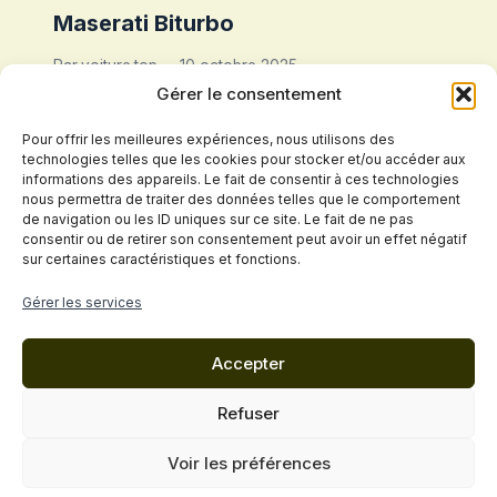
Maserati Biturbo
Par
voiture.top
10 octobre 2025
Gérer le consentement
Pour offrir les meilleures expériences, nous utilisons des
technologies telles que les cookies pour stocker et/ou accéder aux
informations des appareils. Le fait de consentir à ces technologies
nous permettra de traiter des données telles que le comportement
de navigation ou les ID uniques sur ce site. Le fait de ne pas
consentir ou de retirer son consentement peut avoir un effet négatif
sur certaines caractéristiques et fonctions.
Politique de confidentialité
Gérer les services
Conditions Générales de Vente
Accepter
Mentions légales
Cookies
Contact
Refuser
© 2026 VOITURE.top - Thème WordPress par
Voir les préférences
Kadence WP