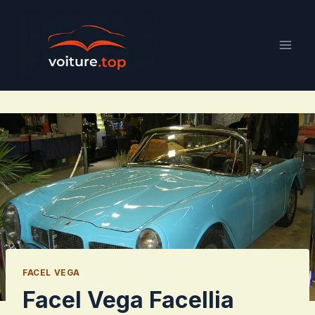
Aller
au
contenu
FACEL VEGA
Facel Vega Facellia