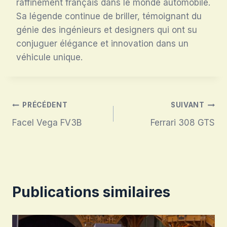
raffinement français dans le monde automobile.
Sa légende continue de briller, témoignant du
génie des ingénieurs et designers qui ont su
conjuguer élégance et innovation dans un
véhicule unique.
Navigation
PRÉCÉDENT
SUIVANT
Facel Vega FV3B
Ferrari 308 GTS
de
l’article
Publications similaires