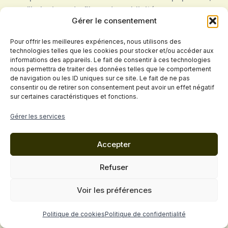
qu’il s’agisse de films, de publicités ou
Gérer le consentement
d’expositions, prouve son statut intemporel. Elle
est un symbole de l’innovation et de l’élégance
Pour offrir les meilleures expériences, nous utilisons des
française, reconnue et célébrée bien au-delà
technologies telles que les cookies pour stocker et/ou accéder aux
informations des appareils. Le fait de consentir à ces technologies
du cercle des passionnés d’automobile. Elle a
nous permettra de traiter des données telles que le comportement
non seulement influencé des générations de
de navigation ou les ID uniques sur ce site. Le fait de ne pas
consentir ou de retirer son consentement peut avoir un effet négatif
designers automobiles, mais a aussi inspiré des
sur certaines caractéristiques et fonctions.
artistes et architectes par ses lignes
Gérer les services
audacieuses. La DS 19 a prouvé que la
fonctionnalité peut être présentée avec
Accepter
panache et beauté, élevant l’automobile au
rang d’objet contemplatif.
Refuser
Voir les préférences
Personnellement, je crois que la
Citroën DS 19
reste esthétiquement supérieure à de
Politique de cookies
Politique de confidentialité
nombreuses voitures modernes. Dans un