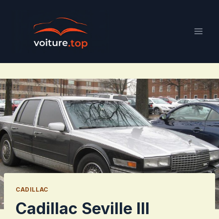
Aller
au
contenu
CADILLAC
Cadillac Seville III