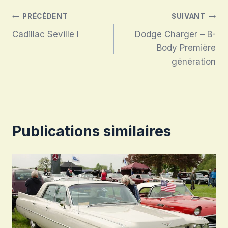
Navigation
PRÉCÉDENT
SUIVANT
Cadillac Seville I
Dodge Charger – B-
de
Body Première
l’article
génération
Publications similaires