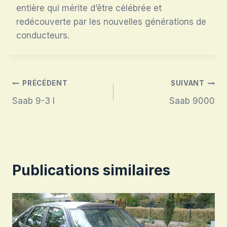
entière qui mérite d’être célébrée et
redécouverte par les nouvelles générations de
conducteurs.
Navigation
PRÉCÉDENT
SUIVANT
Saab 9-3 I
Saab 9000
de
l’article
Publications similaires