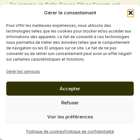
En somme, la Rolls-Royce Silver Seraph est
Gérer le consentement
bien plus qu’une simple voiture ; c’est une
expérience, une déclaration de style et un
Pour offrir les meilleures expériences, nous utilisons des
symbole de luxe. Son design exquis, son
technologies telles que les cookies pour stocker et/ou accéder aux
informations des appareils. Le fait de consentir à ces technologies
confort incomparable et ses performances
nous permettra de traiter des données telles que le comportement
exceptionnelles en font un modèle
de navigation ou les ID uniques sur ce site. Le fait de ne pas
consentir ou de retirer son consentement peut avoir un effet négatif
emblématique dans l’histoire de l’automobile.
sur certaines caractéristiques et fonctions.
Gérer les services
Non seulement la Silver Seraph a redéfini ce
que signifie posséder une voiture de luxe, mais
Accepter
elle a également établi des normes qui
continuent d’influencer l’industrie automobile
Refuser
aujourd’hui. Avec son héritage robuste et son
impact culturel, la Rolls-Royce Silver Seraph
Voir les préférences
demeure une icône intemporelle qui continuera
Politique de cookies
Politique de confidentialité
à fasciner les passionnés d’automobiles pour