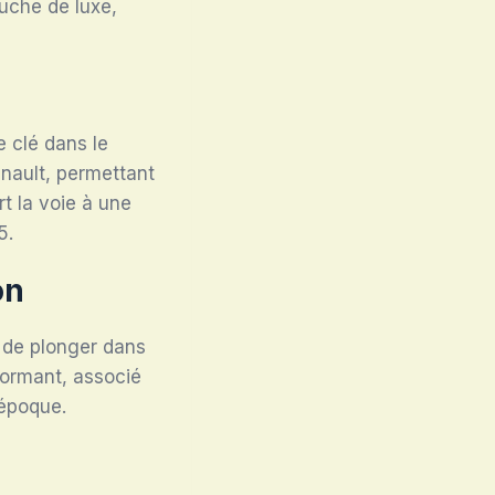
ouche de luxe,
e clé dans le
enault, permettant
t la voie à une
5.
on
e de plonger dans
formant, associé
 époque.