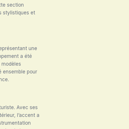
tte section
 stylistiques et
représentant une
oppement a été
es modèles
lé ensemble pour
nce.
turiste. Avec ses
érieur, l’accent a
nstrumentation