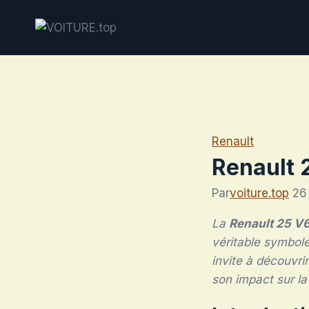
Aller
au
contenu
Renault
Renault 
Par
voiture.top
26
La
Renault 25 V6
véritable symbole
invite à découvri
son impact sur la