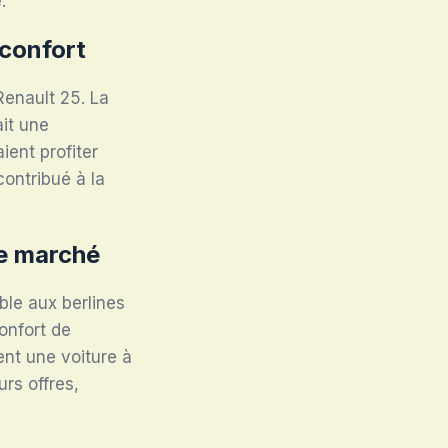
.
 confort
Renault 25. La
it une
ent profiter
contribué à la
le marché
ble aux berlines
onfort de
ent une voiture à
urs offres,