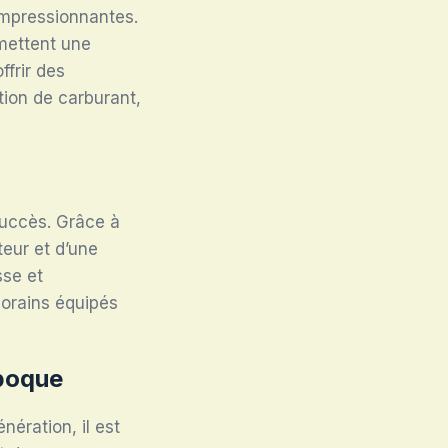
 impressionnantes.
rmettent une
ffrir des
ion de carburant,
succès. Grâce à
teur et d’une
sse et
porains équipés
poque
ération, il est