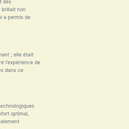
t des
brillait non
ui a permis de
nt ; elle était
ré l’expérience de
es dans ce
 technologiques
fort optimal,
également