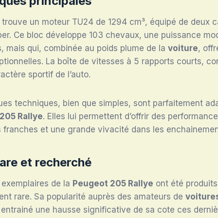
ques principales
n trouve un moteur TU24 de 1294 cm³, équipé de deux c
er. Ce bloc développe 103 chevaux, une puissance mod
s, mais qui, combinée au poids plume de la
voiture
, off
tionnelles. La boîte de vitesses à 5 rapports courts, co
ctère sportif de l’auto.
ues techniques, bien que simples, sont parfaitement ad
205 Rallye
. Elles lui permettent d’offrir des performan
s franches et une grande vivacité dans les enchainemen
are et recherché
 exemplaires de la
Peugeot 205 Rallye
ont été produits,
ent rare. Sa popularité auprès des amateurs de
voiture
 entrainé une hausse significative de sa cote ces derni