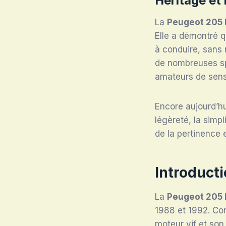
Héritage et 
La
Peugeot 205 
Elle a démontré 
à conduire, sans 
de nombreuses sp
amateurs de sens
Encore aujourd’hu
légèreté, la simpl
de la pertinence 
Introducti
La
Peugeot 205 
1988 et 1992. Con
moteur vif et son