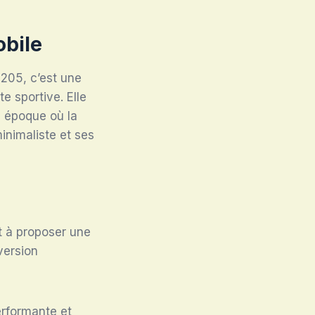
obile
 205, c’est une
e sportive. Elle
 époque où la
minimaliste et ses
t à proposer une
version
rformante et