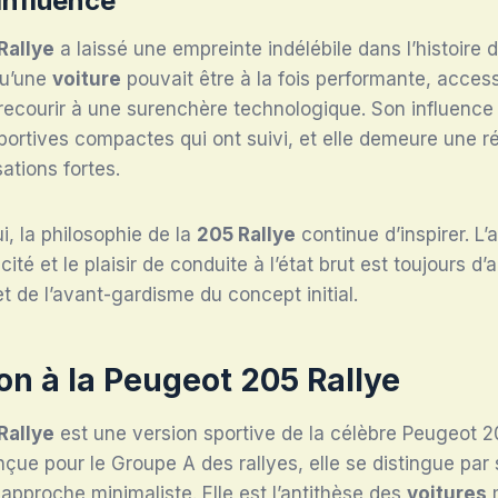
influence
Rallye
a laissé une empreinte indélébile dans l’histoire d
qu’une
voiture
pouvait être à la fois performante, acces
recourir à une surenchère technologique. Son influence
ortives compactes qui ont suivi, et elle demeure une r
ations fortes.
i, la philosophie de la
205 Rallye
continue d’inspirer. L’
icité et le plaisir de conduite à l’état brut est toujours d’
et de l’avant-gardisme du concept initial.
on à la Peugeot 205 Rallye
Rallye
est une version sportive de la célèbre Peugeot 2
çue pour le Groupe A des rallyes, elle se distingue par 
 approche minimaliste. Elle est l’antithèse des
voitures