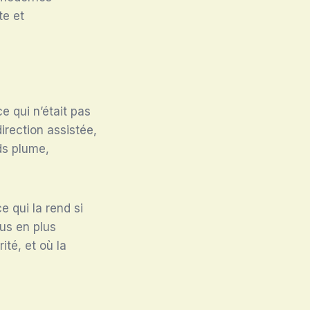
te et
e qui n’était pas
irection assistée,
ds plume,
ce qui la rend si
us en plus
ité, et où la