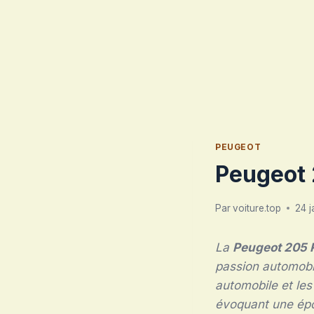
PEUGEOT
Peugeot 
Par
voiture.top
24 j
La
Peugeot 205 
passion automobil
automobile et les
évoquant une époq