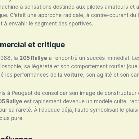
machine à sensations destinée aux pilotes amateurs et 
e. C’était une approche radicale, à contre-courant du l
 à envahir le segment des sportives.
ercial et critique
1988, la
205 Rallye
a rencontré un succès immédiat. Les
ilosophie, sa légèreté et son comportement routier joue
ué les performances de la
voiture
, son agilité et son ca
is à Peugeot de consolider son image de constructeur
05 Rallye
est rapidement devenue un modèle culte, rech
ur sa rareté. À l’époque déjà, l’auto symbolisait le plais
plus pure.