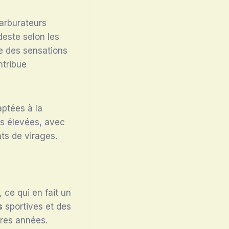
arburateurs
este selon les
re des sensations
ntribue
aptées à la
ces élevées, avec
ts de virages.
 ce qui en fait un
s
sportives et des
ères années.