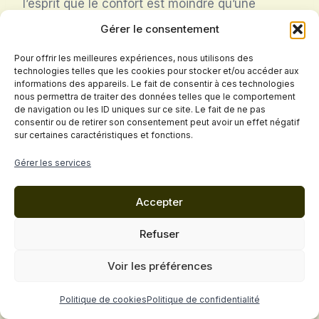
l’esprit que le confort est moindre qu’une
automobile
familiale classique. L’espace pour
Gérer le consentement
les passagers est important, mais peut être un
Pour offrir les meilleures expériences, nous utilisons des
frein pour une grande famille avec des enfants.
technologies telles que les cookies pour stocker et/ou accéder aux
informations des appareils. Le fait de consentir à ces technologies
nous permettra de traiter des données telles que le comportement
Il est essentiel de prendre en compte le niveau
de navigation ou les ID uniques sur ce site. Le fait de ne pas
de confort pour une utilisation familiale. Le
consentir ou de retirer son consentement peut avoir un effet négatif
sur certaines caractéristiques et fonctions.
niveau sonore dans l’habitacle peut importuner
les passagers. Le confort de conduite en ville
Gérer les services
peut être un frein. Mais c’est un défaut
largement compensé par le plaisir de conduire
Accepter
et la liberté que procure une Jeep Wrangler
Refuser
(YJ).
Voir les préférences
Quelles sont les meilleures
Politique de cookies
Politique de confidentialité
options pour un usage tout-