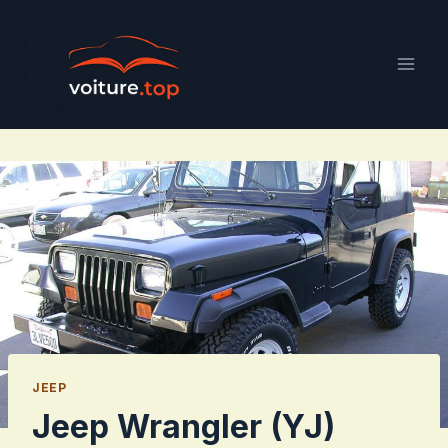
Aller
au
contenu
JEEP
Jeep Wrangler (YJ)