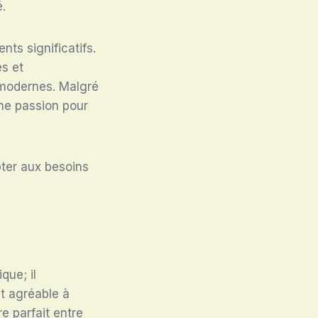
é.
s significatifs.
es et
 modernes. Malgré
une passion pour
pter aux besoins
que; il
t agréable à
e parfait entre