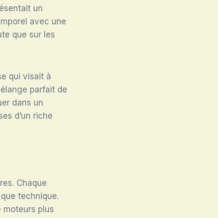
résentait un
ntemporel avec une
ute que sur les
e qui visait à
élange parfait de
uer dans un
ses d’un riche
ures. Chaque
e que technique.
e moteurs plus