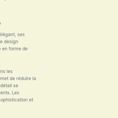
e
 élégant, ses
Le design
e en forme de
ans les
met de réduire la
 détail se
sents. Les
ophistication et