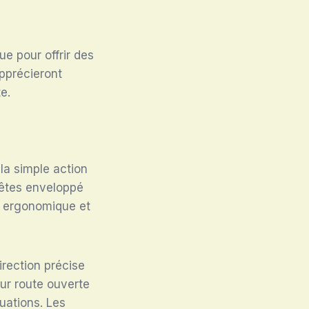
e pour offrir des
pprécieront
e.
la simple action
 êtes enveloppé
st ergonomique et
rection précise
sur route ouverte
uations. Les