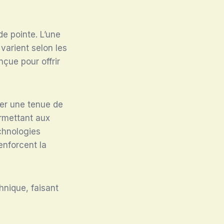
e pointe. L’une
varient selon les
çue pour offrir
rer une tenue de
ermettant aux
chnologies
enforcent la
nique, faisant