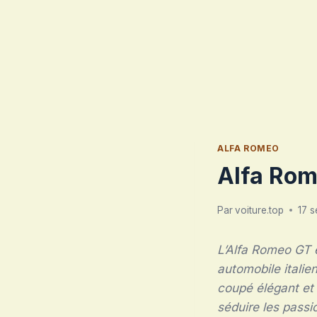
ALFA ROMEO
Alfa Ro
Par
voiture.top
17 
L’Alfa Romeo GT e
automobile italie
coupé élégant et 
séduire les passi