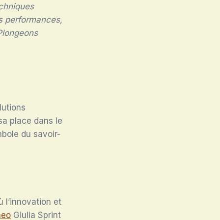
echniques
les performances,
 Plongeons
lutions
sa place dans le
bole du savoir-
 l’innovation et
meo
Giulia Sprint