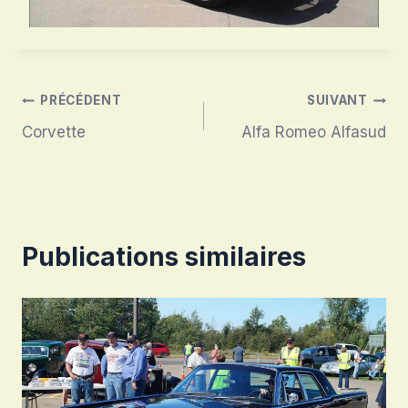
Navigation
PRÉCÉDENT
SUIVANT
Corvette
Alfa Romeo Alfasud
de
l’article
Publications similaires